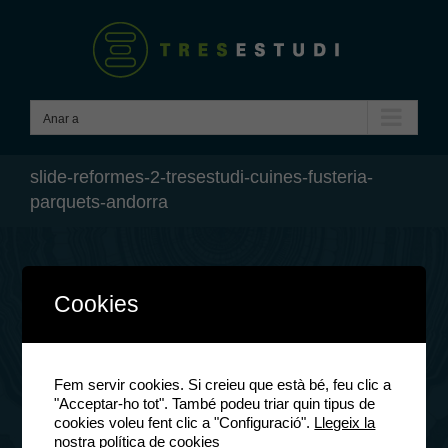
Skip
to
content
Anar a
slide-reformes-2-tresestudi-cuines-fusteria-
parquets-andorra
Anterio
Cookies
Fem servir cookies. Si creieu que està bé, feu clic a
"Acceptar-ho tot". També podeu triar quin tipus de
cookies voleu fent clic a "Configuració".
Llegeix la
nostra política de cookies