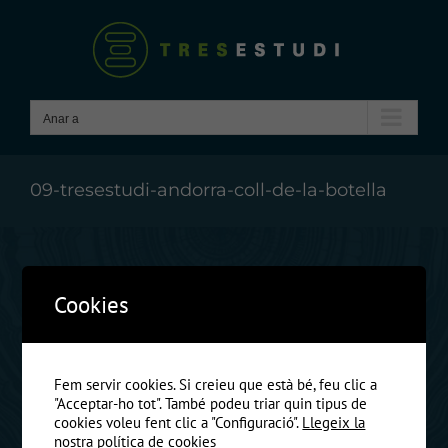
Skip
to
content
Anar a
09-tresestudi-andorra-coll-de-la-botella
Anterio
Cookies
Fem servir cookies. Si creieu que està bé, feu clic a
"Acceptar-ho tot". També podeu triar quin tipus de
cookies voleu fent clic a "Configuració".
Llegeix la
nostra política de cookies