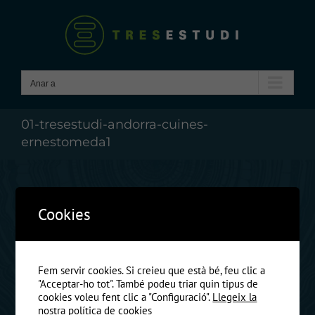
Skip
to
content
Anar a
01-tresestudi-andorra-cuines-
ernestomeda1
Anterio
Cookies
Fem servir cookies. Si creieu que està bé, feu clic a
"Acceptar-ho tot". També podeu triar quin tipus de
cookies voleu fent clic a "Configuració".
Llegeix la
nostra política de cookies