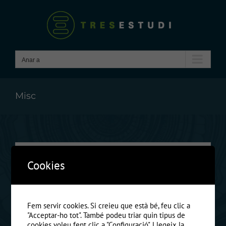
Skip
to
content
Anar a
Misc
Cookies
Fem servir cookies. Si creieu que està bé, feu clic a
"Acceptar-ho tot". També podeu triar quin tipus de
Class aptent taciti sociosqu ad litora
cookies voleu fent clic a "Configuració".
Llegeix la