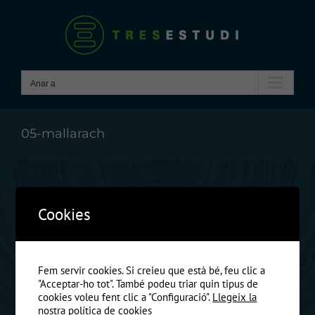
Skip
to
content
Anar a
05-mallarach
Cookies
Fem servir cookies. Si creieu que està bé, feu clic a
"Acceptar-ho tot". També podeu triar quin tipus de
cookies voleu fent clic a "Configuració".
Llegeix la
nostra política de cookies