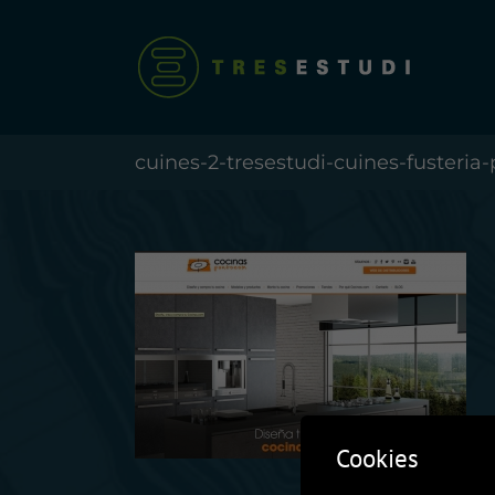
Skip
to
content
cuines-2-tresestudi-cuines-fusteria
Cookies