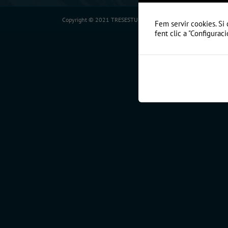
Copyright © 2021 TRESESTUDI - Solucions en fusteria a Andorra
Fem servir cookies. Si 
fent clic a "Configuraci