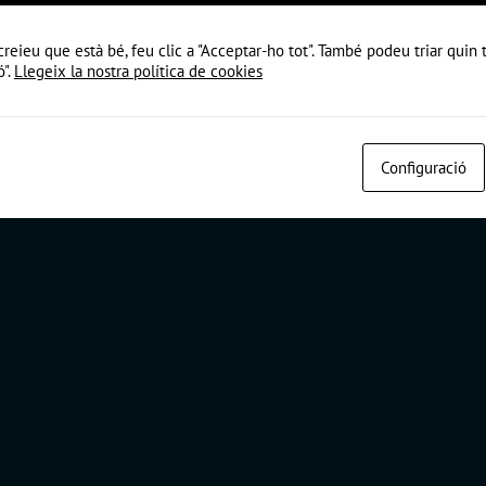
 |
Política de cookies
|
Política de privacitat
|
Avís Legal
creieu que està bé, feu clic a "Acceptar-ho tot". També podeu triar quin
ó".
Llegeix la nostra política de cookies
Configuració