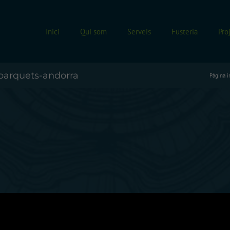
Inici
Qui som
Serveis
Fusteria
Pro
-parquets-andorra
Pàgina in