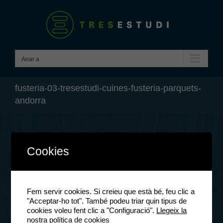
Skip
to
content
Anar a
fusteria-03-tresestudi-cuines-fusteria-parquets-
andorra
Cookies
Fem servir cookies. Si creieu que està bé, feu clic a
"Acceptar-ho tot". També podeu triar quin tipus de
cookies voleu fent clic a "Configuració".
Llegeix la
nostra política de cookies