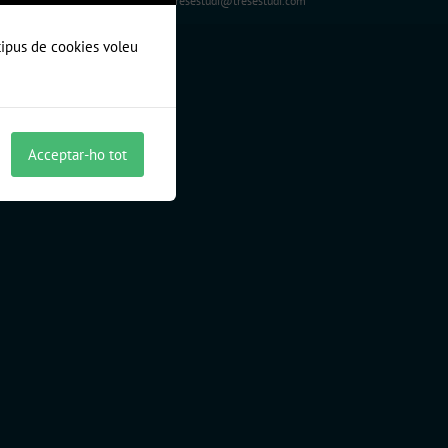
+376 807 085
tresestudi@tresestudi.com
 tipus de cookies voleu
Acceptar-ho tot