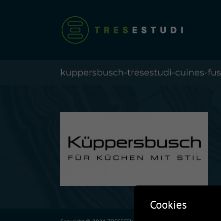
Skip
to
content
kuppersbusch-tresestudi-cuines-fus
Cookies