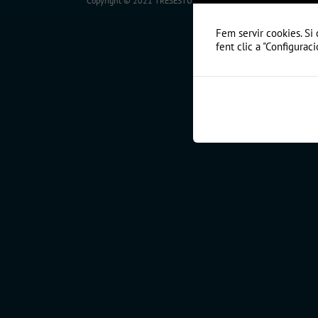
Copyright © 2021 TRESESTUDI - Solucions en fusteria a Andorra
Fem servir cookies. Si 
fent clic a "Configuraci