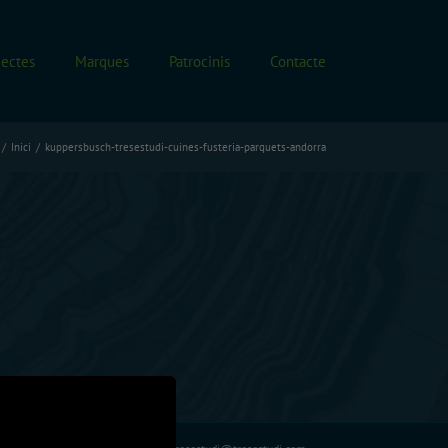
jectes
Marques
Patrocinis
Contacte
Inici
kuppersbusch-tresestudi-cuines-fusteria-parquets-andorra
Facebook
Instagram