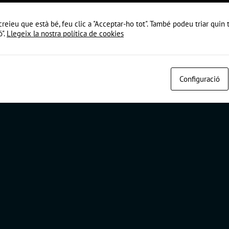
 |
Política de cookies
|
Política de privacitat
|
Avís Legal
creieu que està bé, feu clic a "Acceptar-ho tot". També podeu triar quin
ó".
Llegeix la nostra política de cookies
Configuració