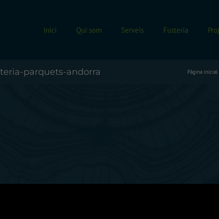
Inici
Qui som
Serveis
Fusteria
Pro
teria-parquets-andorra
Pàgina inicial