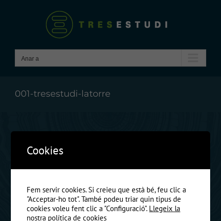
Skip
to
content
Anar a
001-tresestudi-latorre
Anterio
Cookies
Fem servir cookies. Si creieu que està bé, feu clic a
"Acceptar-ho tot". També podeu triar quin tipus de
cookies voleu fent clic a "Configuració".
Llegeix la
nostra política de cookies