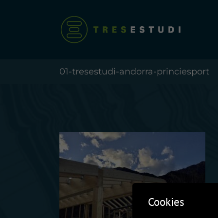
Skip
to
content
01-tresestudi-andorra-princiesport
Cookies