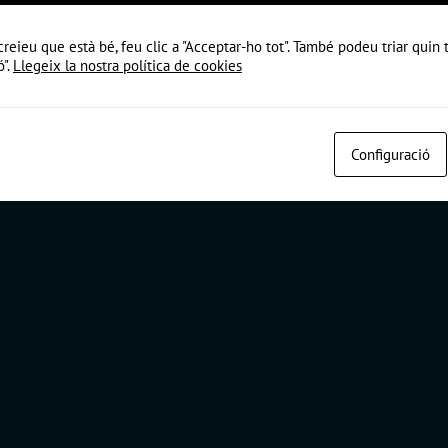
creieu que està bé, feu clic a "Acceptar-ho tot". També podeu triar quin
ó".
Llegeix la nostra política de cookies
Configuració
 |
Política de cookies
|
Política de privacitat
|
Avís Legal