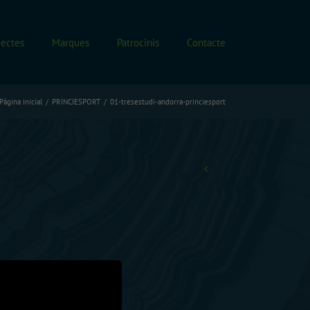
jectes
Marques
Patrocinis
Contacte
Pàgina inicial
PRINCIESPORT
01-tresestudi-andorra-princiesport
Anterior