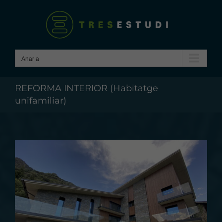
Skip
to
content
Anar a
REFORMA INTERIOR (Habitatge
unifamiliar)