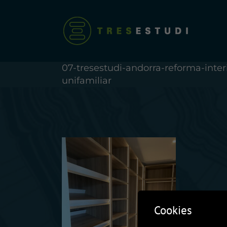
Skip
to
content
07-tresestudi-andorra-reforma-inter
unifamiliar
Cookies