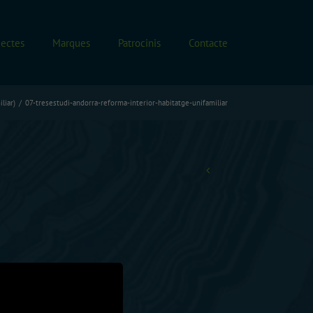
jectes
Marques
Patrocinis
Contacte
liar)
07-tresestudi-andorra-reforma-interior-habitatge-unifamiliar
Anterior