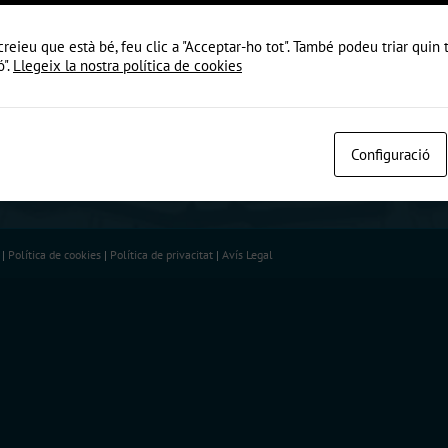
creieu que està bé, feu clic a "Acceptar-ho tot". També podeu triar quin
ó".
Llegeix la nostra política de cookies
Configuració
 |
Política de cookies
|
Política de privacitat
|
Avís Legal