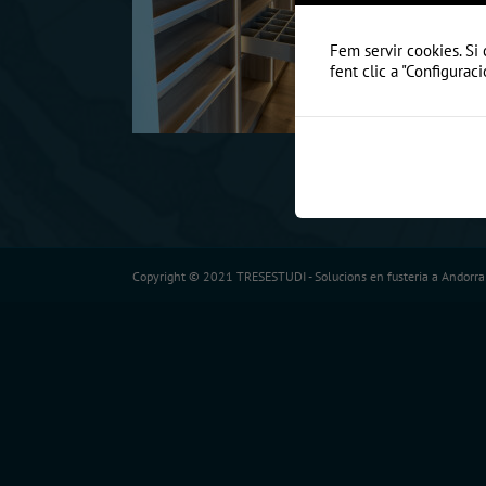
Fem servir cookies. Si 
fent clic a "Configuraci
Copyright © 2021 TRESESTUDI - Solucions en fusteria a Andorra